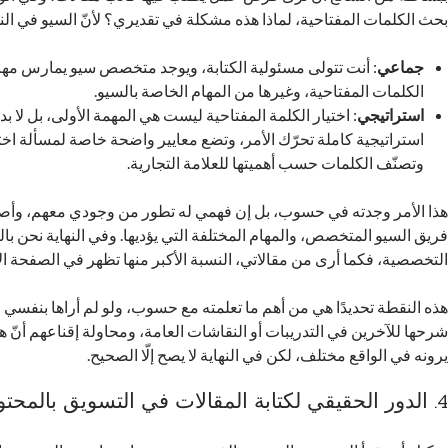
بحث الكلمات المفتاحية، لماذا هذه مشكلة في تقديري؟ لأنّ السيو في الن
جماعي
: أنت تتولى مسئولية الكتابة، ويوجد متخصص سيو يمارس مه
الكلمات المفتاحية، وغيرها من المهام الخاصة بالسيو.
استراتيجي
: اختيار الكلمة المفتاحية ليست هي المهمة الأولى، بل لا ب
استراتيجية كاملة تحرّك الأمر، وتضع معايير واضحة خاصة لمسألة اخت
وتصنّف الكلمات حسب أهميتها للعلامة التجارية.
هذا الأمر وجدته في حسوب، بل إن فهمي له تطور من وجودي معهم، وأصبح
فريق السيو المتخصص، والمهام المختلفة التي يؤديها. وفي النهاية نحن با
التخصصية، فكما أرى من مقالاتي، النسبة الأكبر منها تظهر في الصفحة الأ
هذه النقطة تحديدًا هي من أهم ما تعلمته مع حسوب، ولو لم أراها بنفسي 
شرحها للآخرين في التدريبات أو النقاشات العامة، ومحاولة إقناعهم أنّ هذا
يرونه في الواقع مختلف، لكن في النهاية لا يصح إلّا الصحيح.
4. الدور الحقيقي لكتابة المقالات في التسويق بالمحتوى