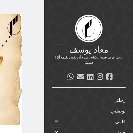
معاذ يوسف
رجل عرف قيمة الكتابة، فلزم أن يكون لقلمه أثرًا
حقيقيًا.
whatsapp
email
linkedin
instagram
facebook
رحلتي
بوصلتي
افتح
قلمي
القائمة
الفرعية
افتح
صوتي