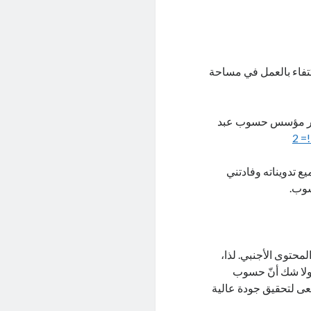
كتفاء بالعمل في مساحة
تفسير مؤسس حسوب عبد
ع تدويناته وفادتني
سوب.
محتوى الأجنبي. لذا،
 ولا شك أنّ حسوب
عى لتحقيق جودة عالية