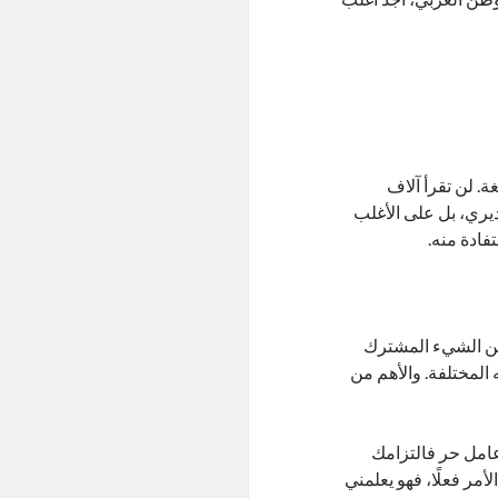
. لن تقرأ آلاف
يري، بل على الأغلب
فادة منه.
 عدة مسئوليات خلال وجودي معهم من 2020، ولكن الشيء المشترك
 المختلفة. والأهم من
عامل حر فالتزامك
مر فعلًا، فهو يعلمني