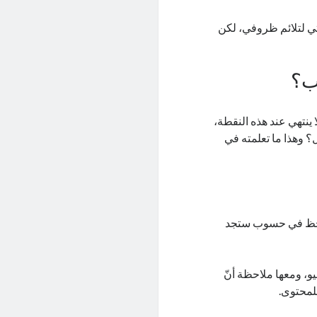
ي لتلائم ظروفي، لكن
ينتهي عند هذه النقطة،
ي تعلمته من تجربة عملي مع حسوب وكتابتي لـ100 مقال؟ وهذا ما تعلمته في
 الحظ في حسوب ستجد
و، ومعها ملاحظة أنّ
للمحتوى.