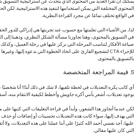
يمكنك أن تقرأ العديد من المحتوى الذي يتحدث عن استراتيجية التسويق 
المحتوى المختلفة التي يمكن استخدامها لتنفيذ هذه الاستراتيجية. لكن الحقي
في الواقع تختلف تمامًا عن مجرد القراءة النظرية.
لذا، من الأشياء التي تعلمتها مع حسوب عند تجربتها هي إدراكي للدور الحق
في التسويق بالمحتوى، وهنا تجاوزنا مسألة الشكل النظري، وذهبنا إلى ال
صياغة الأفكار لتناسب المرحلة التي نركز عليها في رحلة العميل، وكذلك آل
للإجراء CTA لتشجيع القارئ على اتخاذ الخطوة التي ندعوه إليها، وغير
بالتسويق بالمحتوى.
5. قيمة المراجعة المتخصصة
أي كاتب يكره التعديلات في لحظة تلقيها، لا شك في ذلك أبدًا! أنا شخصيًا
بوجود تعديلات، أشعر بأنني أكره جاويش وأخطط لكيفية الانتقام منه، آ
لكن عندما أتجاوز هذا الشعور، وأبدأ في قراءة التعليقات التي كتبها على 
التي يهدف إليها، سواء كانت هذه التعديلات تحسينات أو إضافات أو حذف و
عليها، أجد نفسي أحمد الله كثيرًا على أننا عملنا على هذه التعديلات، ولا أتق
التي كان عليها مقالي.