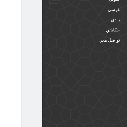
القائمة
الفرعية
غرسي
زادي
حكاياتي
تواصل معي