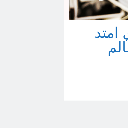
 امتد
الم