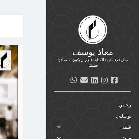
معاذ يوسف
رجل عرف قيمة الكتابة، فلزم أن يكون لقلمه أثرًا
حقيقيًا.
whatsapp
email
linkedin
instagram
facebook
رحلتي
بوصلتي
افتح
قلمي
القائمة
الفرعية
افتح
صوتي