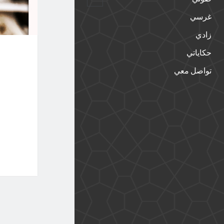
القائمة
الفرعية
غرسي
زادي
حكاياتي
تواصل معي