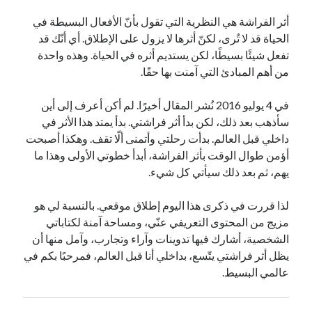
أثر الفراشة هي النظرية التي تقول بأنّ الأفعال البسيطة في
الحياة قد لا تُرى، لكنّ أثرها لا يزول على الإطلاق. أي أنّك قد
تفعل شيئًا بسيطًا، لكن يستديم أثره في الحياة. وهذه واحدة
من أهم المبادئ التي آمنت بها حقًا.
في 4 يوليو 2016 نُشر المقال أخيرًا. لم أكن أعرف إلى أين
سأذهب بعد ذلك، لكن بدأ أثر فراشتي. بدأ يمتد هذا الأثر في
داخلي قبل العالم. بدأت رحلتي وأتمنى ألّا تقف. وهكذا أصبحت
أؤمن طوال الوقت بأثر الفراشة، أبدأ خطوتي الأولى وهذا ما
يهم، ثم بعد ذلك سيأتي كل شيء.
لذا قررت في ذكرى هذا اليوم إطلاق موقعي. بالنسبة لي هو
مزيج من المحتوى التعريفي عنّي، ومساحة آمنة لكتاباتي
الشخصية، أشارك فيها تدوينات وآراء وتجارب، وآمل منها أن
يظل أثر فراشتي يتّسع، بداخلي أنا قبل العالم، فمرحبًا بكم في
عالمي البسيط.