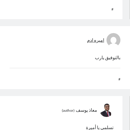
#
اميره ادم
بالتوفيق يارب
#
معاذ يوسف
تسلمي يا أميرة