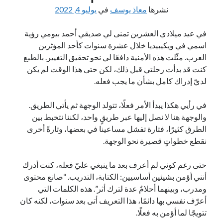
نشرها
معاذ يوسف
في
يوليو 4, 2022
في عيد ميلادي العشرين تمنى لي صديقي أحمد بيومي رؤية
اسمي في ويكيبيديا خلال عشرة سنوات كأحد المؤثرين
العرب. مثّلت هذه الأمنية دافعًا لي نحو تحقيق التغيير. بالطبع
كنت قد بدأت رحلتي قبل ذلك، لكن حتى هذا الوقت لم يكن
لديّ إدراك كامل بشأن ما يجب فعله.
في رأيي هكذا يبدأ الأمر فعلًا، تتولد الوجهة ثم يأتي الطريق.
والوجهة هنا لا نصل إليها عبر طريقٍ واحد، لكننا نتخبط بين
الطرق كثيرًا، فتارة تفشل مساعينا في بعضها، وتارةً أخرى
نقطع خطواتٍ قصيرة نحو الوجهة.
حتى رغم كوني لم أعرف بعد ما ينبغي عليّ فعله، كنت أدرك
أنني أؤمن بشيئين أساسيين: الكتابة، التدريب. “صانع محتوى
ومدرب، وبينهما أحلامٌ عدة لترك أثر”. هذه الكلمات التي
أعرّف نفسي بها دائمًا، هذا التعريف أتى بعد سنوات، لكنه كان
تتويجًا لما أؤمن به فعلًا.