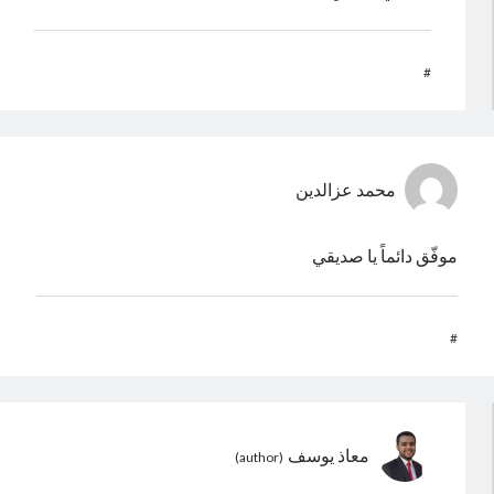
#
محمد عزالدين
موفّق دائماً يا صديقي
#
معاذ يوسف