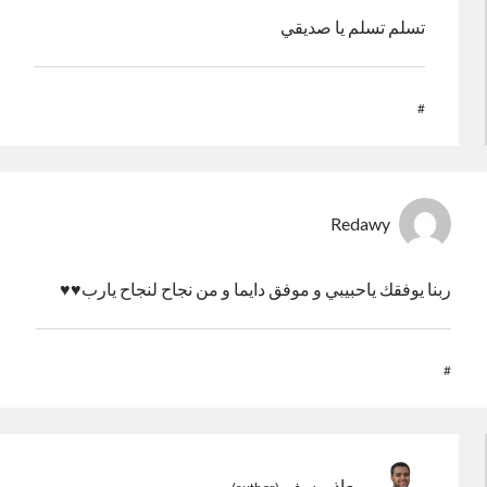
تسلم تسلم يا صديقي
#
Redawy
ربنا يوفقك ياحبيبي و موفق دايما و من نجاح لنجاح يارب♥️♥️
#
معاذ يوسف